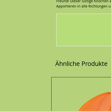
Freund! Dieser lustige Knochen
Apportieren in alle Richtungen 
großartigen Spielzeug für Wasse
selbst den eifrigsten Kauern sta
zusätzlichen Spielspaß bei Ihre
neueste Spielerlebnis für Ihren 
Abmessungen
10,5 x 22 x 4 cm
Ähnliche Produkte