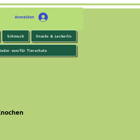
Anmelden
Schmuck
Snacks & Leckerlis
änder von/für Tierschutz
Knochen
s