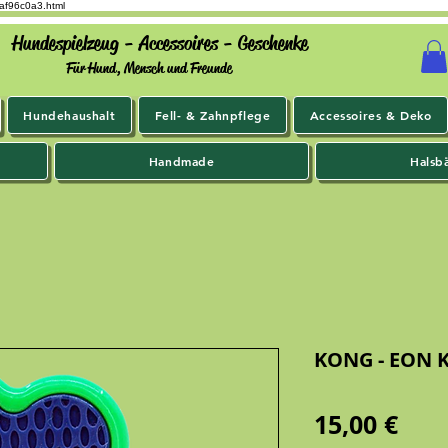
9af96c0a3.html
Hundespielzeug - Accessoires - Geschenke
Für Hund, Mensch und Freunde
Hundehaushalt
Fell- & Zahnpflege
Accessoires & Deko
Handmade
Halsb
KONG - EON 
Prei
15,00 €