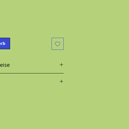
orb
eise