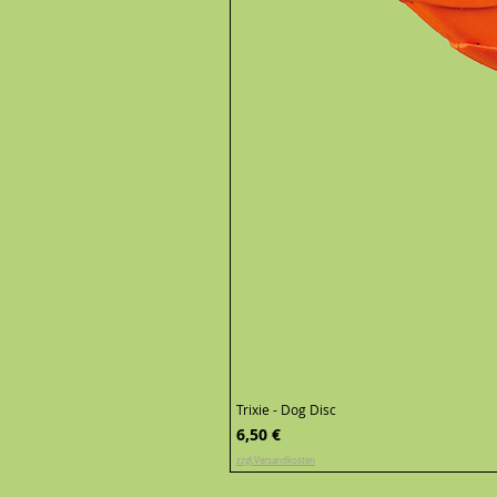
Trixie - Dog Disc
Preis
6,50 €
zzgl.Versandkosten