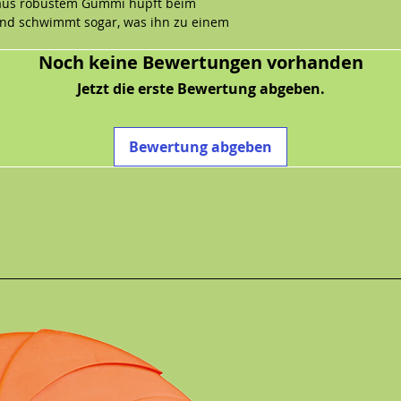
 aus robustem Gummi hüpft beim
und schwimmt sogar, was ihn zu einem
rliebhaber macht. Das Material hält
Noch keine Bewertungen vorhanden
nd, und der Quietscher sorgt für
m Hund. Der KONG Eon Bone ist das
Jetzt die erste Bewertung abgeben.
Hund!
Bewertung abgeben