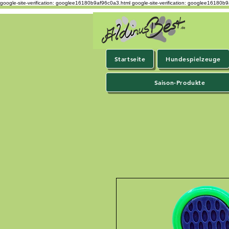
google-site-verification: googlee16180b9af96c0a3.html
google-site-verification: googlee16180b
Startseite
Hundespielzeuge
Saison-Produkte