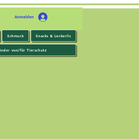
Anmelden
Schmuck
Snacks & Leckerlis
änder von/für Tierschutz