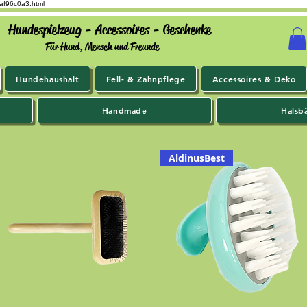
9af96c0a3.html
Hundespielzeug - Accessoires - Geschenke
Für Hund, Mensch und Freunde
Hundehaushalt
Fell- & Zahnpflege
Accessoires & Deko
Handmade
Halsb
AldinusBest