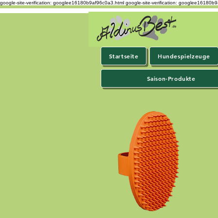
google-site-verification: googlee16180b9af96c0a3.html
google-site-verification: googlee16180b
Startseite
Hundespielzeuge
Saison-Produkte