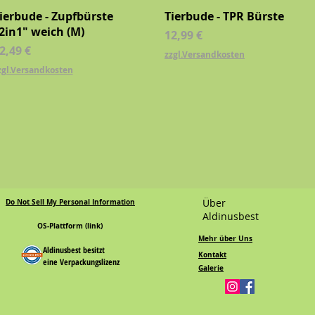
Schnellansicht
Schnellansicht
ierbude - Zupfbürste
Tierbude - TPR Bürste
2in1" weich (M)
Preis
12,99 €
reis
2,49 €
zzgl.Versandkosten
zgl.Versandkosten
Über
Do Not Sell My Personal Information
Aldinusbest
OS-Plattform (link)
Mehr über Uns
Aldinusbest besitzt
Kontakt
eine Verpackungslizenz
Galerie