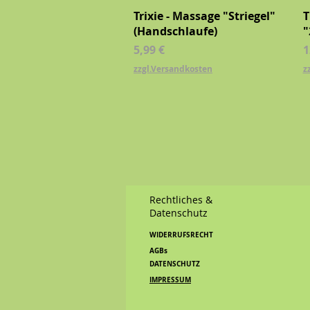
Schnellansicht
Trixie - Massage "Striegel"
T
(Handschlaufe)
"
Preis
P
5,99 €
1
zzgl.Versandkosten
z
Rechtliches &
Datenschutz
WIDERRUFSRECHT
AGBs
DATENSCHUTZ
IMPRESSUM