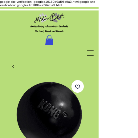
google-site-verification: googlee16180b9af96c0a3.html
google-site-
verification: googlee16180b9af96c0a3.html
Hundespielzeug - Accessoires - Geschenke
Für Hund, Mensch und Freunde