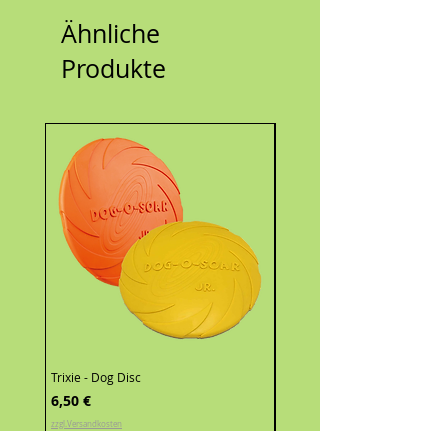
Ähnliche
Produkte
Trixie - Dog Disc
Holland Animal Care - Cool D
Bandana
Preis
6,50 €
Sale-Preis
ab
5,00 €
zzgl.Versandkosten
zzgl.Versandkosten