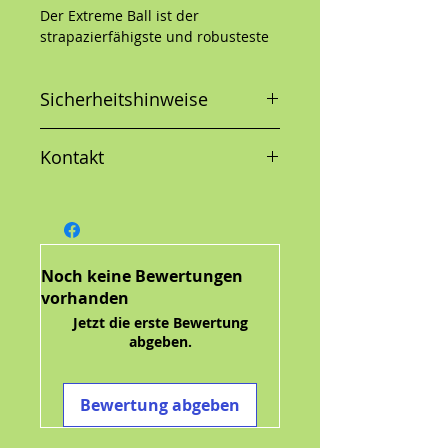
Der Extreme Ball ist der
strapazierfähigste und robusteste
Ball auf dem Markt. Er ist das
perfekte Spielzeug, um den
Sicherheitshinweise
natürlichen Jagdtrieb und
Kaudrang Ihres Hundes zu
befriedigen.
Kontakt
Hergestellt aus unserem
ultrarobusten KONG Extreme
Naturkautschuk
Ideal für Apportierspiele und als
Kauspielzeug
Noch keine Bewertungen
vorhanden
Größen:
Jetzt die erste Bewertung
S, 6 cm
abgeben.
Bewertung abgeben