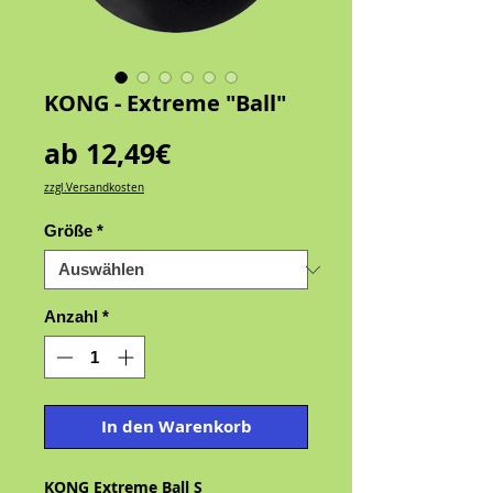
KONG - Extreme "Ball"
Sale-
ab
12,49€
Preis
zzgl.Versandkosten
Größe
*
Anzahl
*
In den Warenkorb
KONG Extreme Ball S