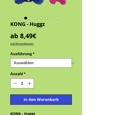
KONG - Huggz
Sale-
ab
8,49€
Preis
zzgl.Versandkosten
Ausführung
*
Anzahl
*
In den Warenkorb
KONG - Huggz