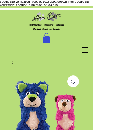
google-site-verification: googlee16180b9af96c0a3.html
google-site-
verification: googlee16180b9af96c0a3.html
Hundespielzeug - Accessoires - Geschenke
Für Hund, Mensch und Freunde