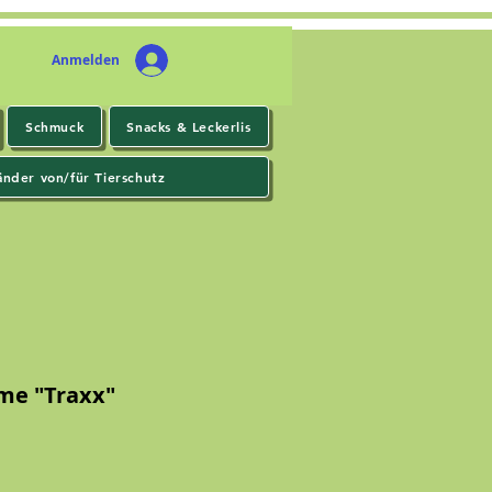
Anmelden
Schmuck
Snacks & Leckerlis
änder von/für Tierschutz
me "Traxx"
s