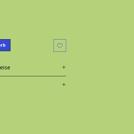
orb
eise