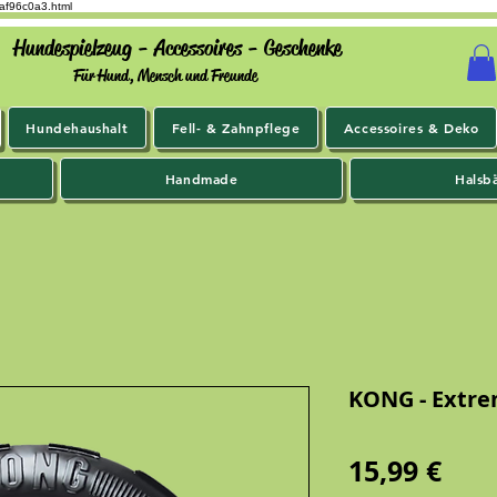
9af96c0a3.html
Hundespielzeug - Accessoires - Geschenke
Für Hund, Mensch und Freunde
Hundehaushalt
Fell- & Zahnpflege
Accessoires & Deko
Handmade
Halsb
KONG - Extre
Prei
15,99 €