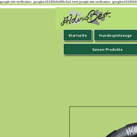
google-site-verification: googlee16180b9af96c0a3.html
google-site-verification: googlee16180b
Startseite
Hundespielzeuge
Saison-Produkte