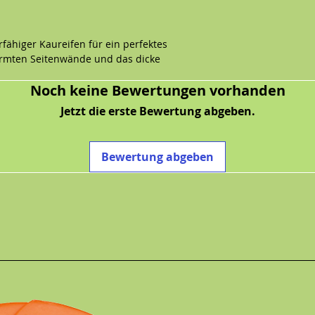
rfähiger Kaureifen für ein perfektes
formten Seitenwände und das dicke
trapazierfähige, elastische Barriere. Die
Noch keine Bewertungen vorhanden
 dass sie sich krümmen und wieder
mmengedrückt werden. So entsteht ein
Jetzt die erste Bewertung abgeben.
ner Elastizität eignet sich der Traxx auch
Bewertung abgeben
rkautschuk
portierspiele