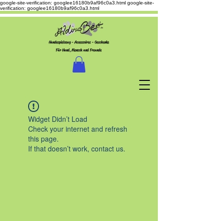
google-site-verification: googlee16180b9af96c0a3.html
google-site-
verification: googlee16180b9af96c0a3.html
Hundespielzeug - Accessoires - Geschenke
Für Hund, Mensch und Freunde
Widget Didn’t Load
Check your internet and refresh
this page.
If that doesn’t work, contact us.