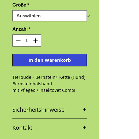
Größe
*
Anzahl
*
In den Warenkorb
Tierbude - Bernstein+ Kette (Hund)

Bernsteinhalsband

mit Pflegeöl/ InsektoVet Combi 
SpotOn zur Geruchsmaskierung 
von cdVetgegen Lästlinge

Sicherheitshinweise
ZECKEN- & FLOHHALSBAND

Nur Bernstein+ hat den Combi-
Effekt!

Kontakt
mit Schraubverschluss und 
elastischem Band
