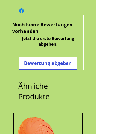
100% Natur und nachfüllbar 

Die Tierbude Bernsteinkette 
kombiniert einen hochwirksamen 
natürlichen Schutz gegen Zecken, 
Noch keine Bewertungen
Flöhe und ist immer wieder 
vorhanden
verwendbar!

Jetzt die erste Bewertung
abgeben.
! ! ! 2fach-Schutz ! ! !

1.) Duftperlen mit ätherischen Ölen 
Bewertung abgeben
zur Geruchsüberdeckung gegen 
Lästlinge

2.) 100% echter naturbelassener 
Ähnliche
Bernstein aus dem Baltikum als 
vorbeugendes Mittel und 
Produkte
ergänzend zu den Wirkstoffperlen.

Enthaltener Wirkstoff:

Inkl. 3 ml insektoVet SpotOn von 
cdVet
