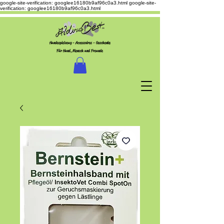
google-site-verification: googlee16180b9af96c0a3.html
google-site-
verification: googlee16180b9af96c0a3.html
Hundespielzeug - Accessoires - Geschenke
Für Hund, Mensch und Freunde