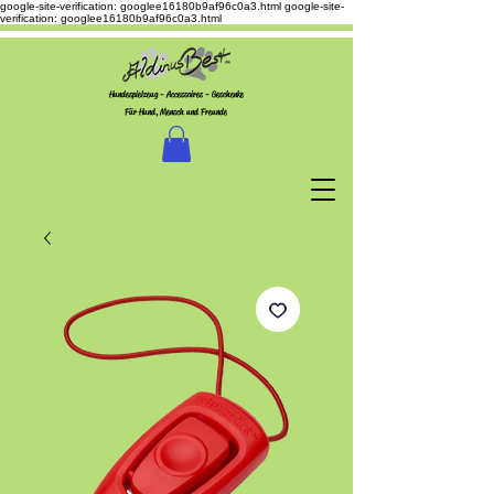
google-site-verification: googlee16180b9af96c0a3.html
google-site-
verification: googlee16180b9af96c0a3.html
Hundespielzeug - Accessoires - Geschenke
Für Hund, Mensch und Freunde