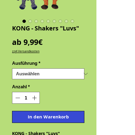
KONG - Shakers "Luvs"
Sale-
ab
9,99€
Preis
zzgl.Versandkosten
Ausführung
*
Anzahl
*
In den Warenkorb
KONG - Shakers "Luvs"