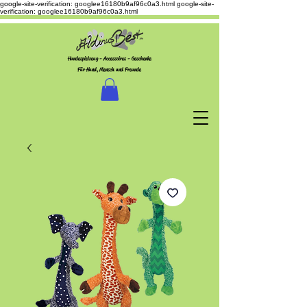
google-site-verification: googlee16180b9af96c0a3.html
google-site-
verification: googlee16180b9af96c0a3.html
Hundespielzeug - Accessoires - Geschenke
Für Hund, Mensch und Freunde