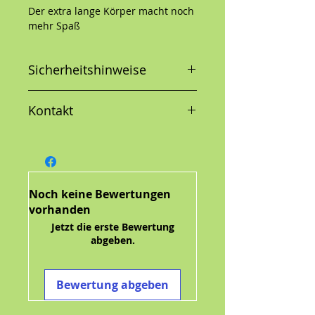
Der extra lange Körper macht noch
mehr Spaß
Mit Squeaker
Sicherheitshinweise
Zum Werfen, Apportieren und
Zerren
Der Plüsch hat eine zusätzliche
Kontakt
210 D Schicht für erhöhte
Haltbarkeit
Größe:
S = 34,29 x 9,53 x 6,99 cm
L = 50,17 x 10,80 x 10,80 cm
Noch keine Bewertungen
vorhanden
Jetzt die erste Bewertung
abgeben.
Bewertung abgeben