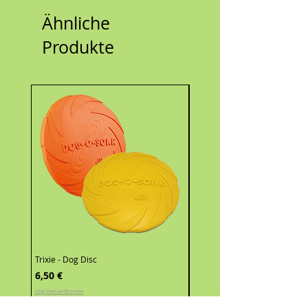
Ähnliche
Produkte
Trixie - Dog Disc
Holland Animal Care - Cool D
Bandana
Preis
6,50 €
Sale-Preis
ab
5,00 €
zzgl.Versandkosten
zzgl.Versandkosten