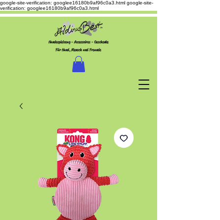
google-site-verification: googlee16180b9af96c0a3.html
google-site-
verification: googlee16180b9af96c0a3.html
Hundespielzeug - Accessoires - Geschenke
Für Hund, Mensch und Freunde