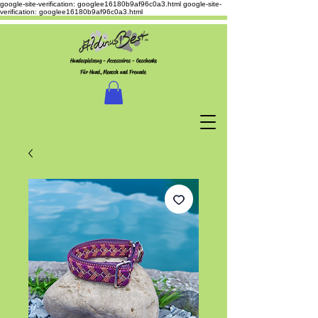
google-site-verification: googlee16180b9af96c0a3.html
google-site-
verification: googlee16180b9af96c0a3.html
Hundespielzeug - Accessoires - Geschenke
Für Hund, Mensch und Freunde