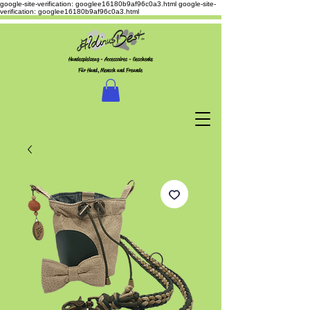
google-site-verification: googlee16180b9af96c0a3.html
google-site-
verification: googlee16180b9af96c0a3.html
Hundespielzeug - Accessoires - Geschenke
Für Hund, Mensch und Freunde