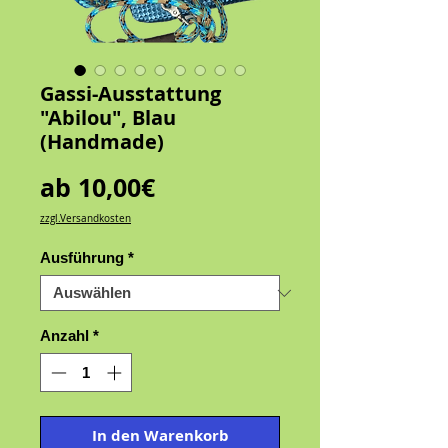
Gassi-Ausstattung
"Abilou", Blau
(Handmade)
Sale-
ab
10,00€
Preis
zzgl.Versandkosten
Ausführung
*
Anzahl
*
In den Warenkorb