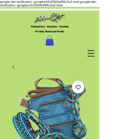
google-site-verification: googlee16180b9af96c0a3.html
google-site-
verification: googlee16180b9af96c0a3.html
Hundespielzeug - Accessoires - Geschenke
Für Hund, Mensch und Freunde