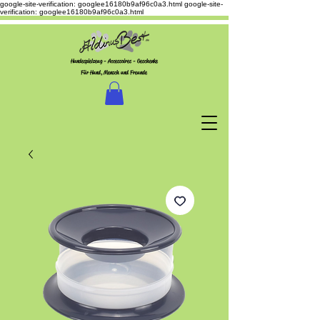
google-site-verification: googlee16180b9af96c0a3.html
google-site-
verification: googlee16180b9af96c0a3.html
Hundespielzeug - Accessoires - Geschenke
Für Hund, Mensch und Freunde