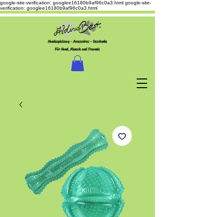
google-site-verification: googlee16180b9af96c0a3.html
google-site-
verification: googlee16180b9af96c0a3.html
Hundespielzeug - Accessoires - Geschenke
Für Hund, Mensch und Freunde