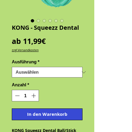
KONG - Squeezz Dental
Sale-
ab
11,99€
Preis
zzgl.Versandkosten
Ausführung
*
Anzahl
*
In den Warenkorb
KONG Squeezz Dental Ball/Stick