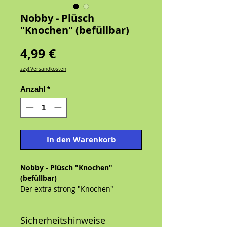
Nobby - Plüsch
"Knochen" (befüllbar)
Preis
4,99 €
zzgl.Versandkosten
Anzahl
*
In den Warenkorb
Nobby - Plüsch "Knochen"
(befüllbar)
Der extra strong "Knochen"
zeichnet sich durch besonders
robustes Nylongewebe aus. Er
Sicherheitshinweise
sichert Ihnen und Ihrem Hund ein