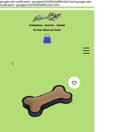
google-site-verification: googlee16180b9af96c0a3.html
google-site-
verification: googlee16180b9af96c0a3.html
Hundespielzeug - Accessoires - Geschenke
Für Hund, Mensch und Freunde