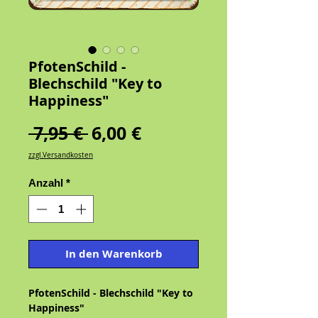
PfotenSchild -
Blechschild "Key to
Happiness"
Standardpreis
Sale-
 7,95 € 
6,00 €
Preis
zzgl.Versandkosten
Anzahl
*
In den Warenkorb
PfotenSchild - Blechschild "Key to
Happiness"