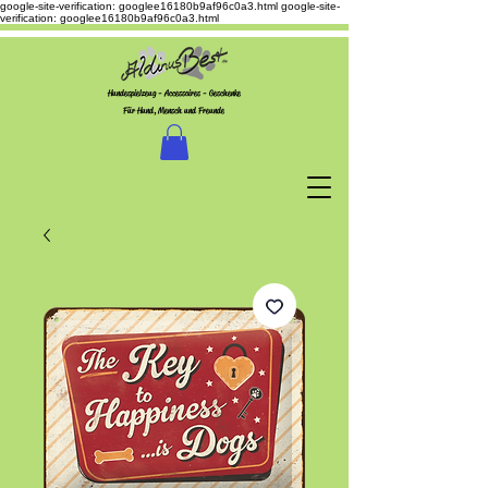
google-site-verification: googlee16180b9af96c0a3.html
google-site-
verification: googlee16180b9af96c0a3.html
Hundespielzeug - Accessoires - Geschenke
Für Hund, Mensch und Freunde