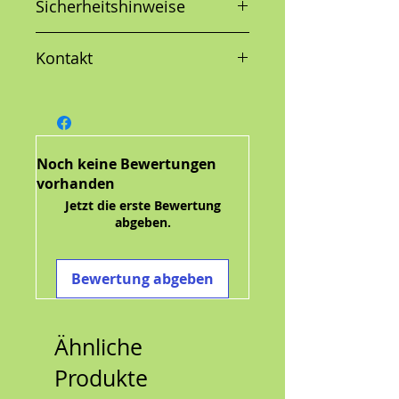
Sicherheitshinweise
Shampoo, neutralisiert Gerüche
mit Hilfe von Aktivkohle, die
Schmutz wie ein Magnet an sich
Kontakt
zieht. Orangenöl und Rosmarin
Extrakt liefern einen fruchtigen,
natürlichen Geruch und
beruhigen und pflegen die Haut
Qualität - Pet Head-Produkte
sind pH-ausgeglichen, enthalten
Noch keine Bewertungen
Aloe Vera und pflanzliches
vorhanden
Protein, sowie viele weitere
Jetzt die erste Bewertung
natürliche Inhaltsstoffe, die das
abgeben.
Fell sanft pflegen und reinigen.
Unsere exklusiven Düfte werden
mit durchdachten und
Bewertung abgeben
hochwertigen Inhaltsstoffen
formuliert.
Anwendung - Befeuchte das Fell
Ähnliche
deines Hundes und massiere
das Shampoo sanft ein, spüle es
Produkte
gründlich aus und trockne das