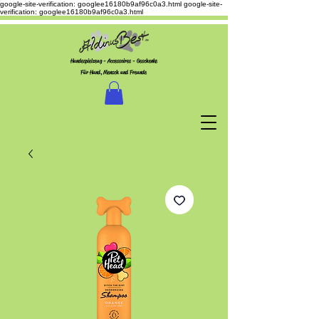
google-site-verification: googlee16180b9af96c0a3.html
google-site-
verification: googlee16180b9af96c0a3.html
Hundespielzeug - Accessoires - Geschenke
Für Hund, Mensch und Freunde