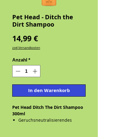
Pet Head - Ditch the
Dirt Shampoo
Preis
14,99 €
zzgl.Versandkosten
Anzahl
*
In den Warenkorb
Pet Head Ditch The Dirt Shampoo
300ml
Geruchsneutralisierendes
Shampoo für müffelnde Hunde
Das geruchsneutralisierende