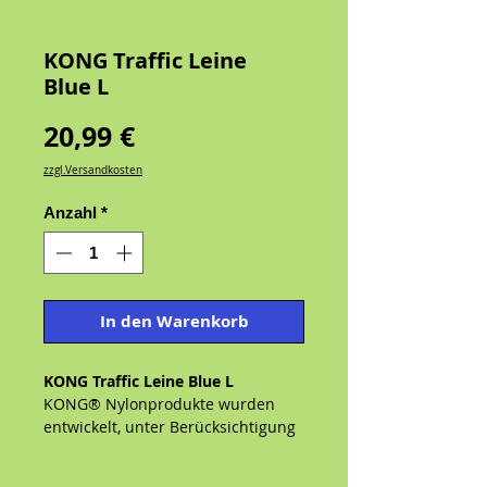
KONG Traffic Leine
Blue L
Preis
20,99 €
zzgl.Versandkosten
Anzahl
*
In den Warenkorb
KONG Traffic Leine Blue
L
KONG® Nylonprodukte wurden
entwickelt, unter Berücksichtigung
von Benutzerfreundlichkeit,
Komfort und Sicherheit für viele