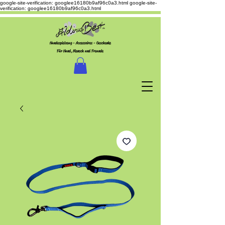
google-site-verification: googlee16180b9af96c0a3.html
google-site-
verification: googlee16180b9af96c0a3.html
Hundespielzeug - Accessoires - Geschenke
Für Hund, Mensch und Freunde