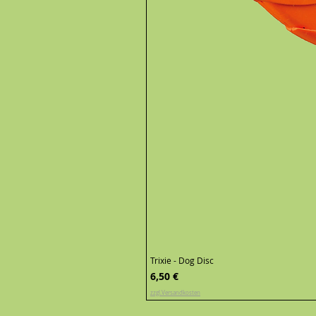
Trixie - Dog Disc
Preis
6,50 €
zzgl.Versandkosten