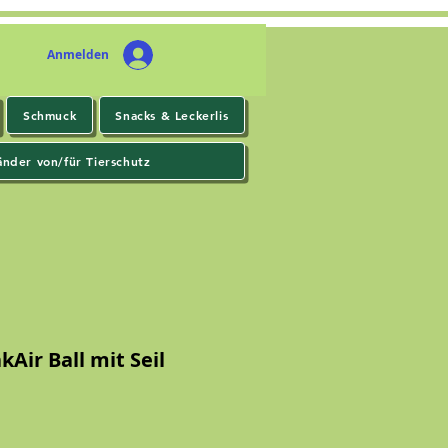
Anmelden
Schmuck
Snacks & Leckerlis
änder von/für Tierschutz
Air Ball mit Seil