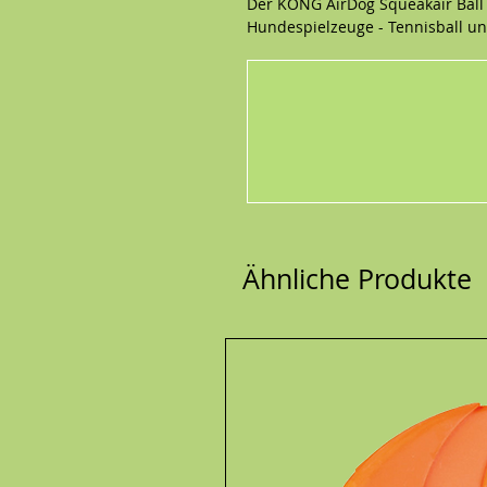
Der KONG AirDog Squeakair Ball 
Hundespielzeuge - Tennisball un
Apportierspielzeug. Unser robust
die Zähne des Hundes. Er wird 
Tennisbällen aus einem spezielle
hergestellt.
Größen:
M (mit Seil), 6,35 cm (52,07 cm
Ähnliche Produkte