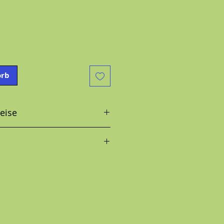
orb
eise