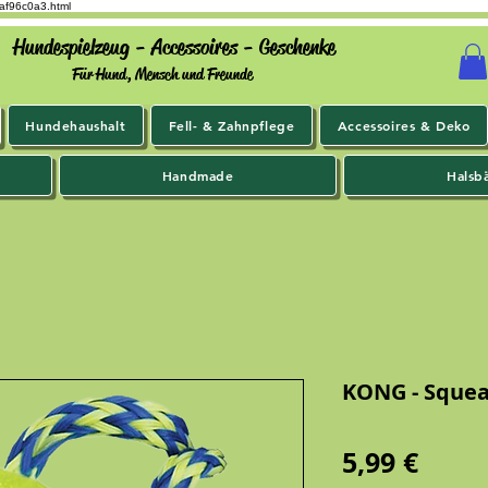
9af96c0a3.html
Hundespielzeug - Accessoires - Geschenke
Für Hund, Mensch und Freunde
Hundehaushalt
Fell- & Zahnpflege
Accessoires & Deko
Handmade
Halsb
KONG - Squeak
Preis
5,99 €