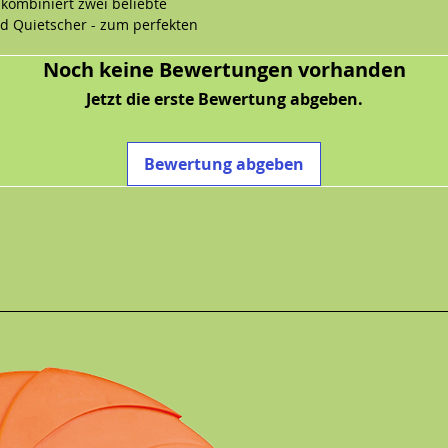
kombiniert zwei beliebte
d Quietscher - zum perfekten
er, hochwertiger Squeakair Ball schont
Noch keine Bewertungen vorhanden
nämlich im Gegensatz zu normalen
n, nicht scheuernden Filzstoff
Jetzt die erste Bewertung abgeben.
 mit Seil)
Bewertung abgeben