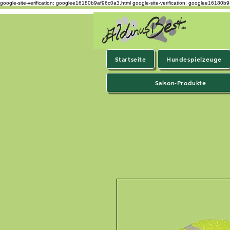
google-site-verification: googlee16180b9af96c0a3.html
google-site-verification: googlee16180b
Startseite
Hundespielzeuge
Saison-Produkte