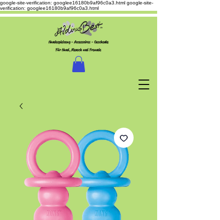
google-site-verification: googlee16180b9af96c0a3.html
google-site-
verification: googlee16180b9af96c0a3.html
Hundespielzeug - Accessoires - Geschenke
Für Hund, Mensch und Freunde