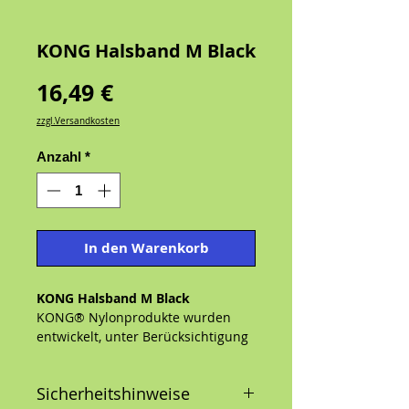
KONG Halsband M Black
Preis
16,49 €
zzgl.Versandkosten
Anzahl
*
In den Warenkorb
KONG Halsband M Black
KONG® Nylonprodukte wurden
entwickelt, unter Berücksichtigung
von Benutzerfreundlichkeit,
Komfort und Sicherheit für viele
Sicherheitshinweise
tolle Abenteuer von Hund und