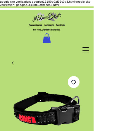
google-site-verification: googlee16180b9af96c0a3.html
google-site-
verification: googlee16180b9af96c0a3.html
Hundespielzeug - Accessoires - Geschenke
Für Hund, Mensch und Freunde