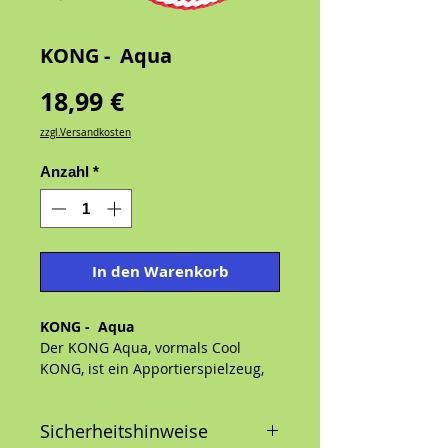
KONG - Aqua
Preis
18,99 €
zzgl.Versandkosten
Anzahl
*
In den Warenkorb
KONG - Aqua
Der KONG Aqua, vormals Cool
KONG, ist ein Apportierspielzeug,
das auf dem Wasser schwimmt. Ob
hüpfend an Land oder
Sicherheitshinweise
schwimmend im Wasser sorgt er