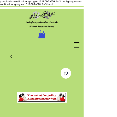
google-site-verification: googlee16180b9af96c0a3.html
google-site-
verification: googlee16180b9af96c0a3.html
Hundespielzeug - Accessoires - Geschenke
Für Hund, Mensch und Freunde