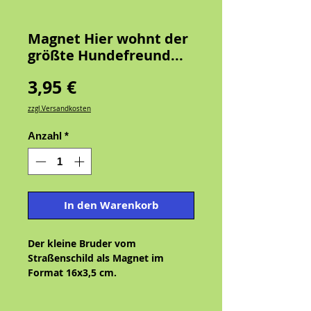
Magnet Hier wohnt der
größte Hundefreund...
Preis
3,95 €
zzgl.Versandkosten
Anzahl
*
In den Warenkorb
Der kleine Bruder vom
Straßenschild als Magnet im
Format 16x3,5 cm.
Das Motiv Hier wohnt der größte
Hundefreund der Welt in