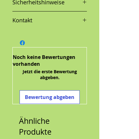
Sicherheitshinweise
gewölbter Qualität und mit hoher
Magnetkraft. Die optimale
Ergänzung zum erfolgreichen
Kontakt
Straßenschild-Sortiment.
in Schutzfolie verpackt
Noch keine Bewertungen
vorhanden
Jetzt die erste Bewertung
abgeben.
Bewertung abgeben
Ähnliche
Produkte