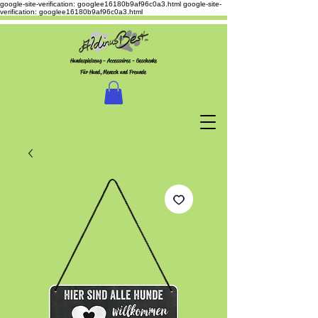
google-site-verification: googlee16180b9af96c0a3.html
google-site-
verification: googlee16180b9af96c0a3.html
Hundespielzeug - Accessoires - Geschenke
Für Hund, Mensch und Freunde